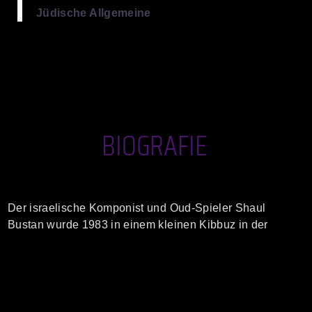
Jüdische Allgemeine
BIOGRAFIE
Der israelische Komponist und Oud-Spieler
Shaul
Bustan
wurde 1983 in einem kleinen Kibbuz in der
Negev-Wüste, im Süden Israels, geboren. Er wuchs
zwischen zwei Welten auf, als Kind einer persischen
Mutter und eines osteuropäischen Vaters. Das hat ihn
nicht nur persönlich geprägt, auch musikalisch ist er stets
ein Reisender zwischen den Kulturen und Genren. Seine