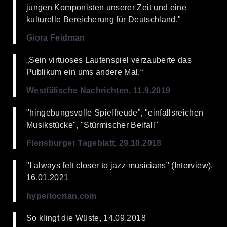
jungen Komponisten unserer Zeit und eine
kulturelle Bereicherung für Deutschland."
Giora Feidman
„Sein virtuoses Lautenspiel verzauberte das
Publikum ein ums andere Mal.“
Westfälische Nachrichten, 11.9.2019
"hingebungsvolle Spielfreude”, "einfallsreichen
Musikstücke", "Stürmischer Beifall"
Flensburger Tageblatt, 29.10.2018
"I always felt closer to jazz musicians" (Interview),
16.01.2021
hyperlocrian.com
So klingt die Wüste, 14.09.2018